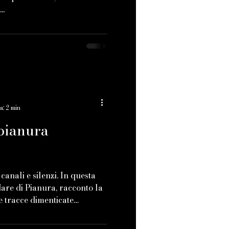
..
a: 2 min
pianura
canali e silenzi. In questa
are di Pianura, racconto la
e tracce dimenticate
 non si mostra, ma si lascia