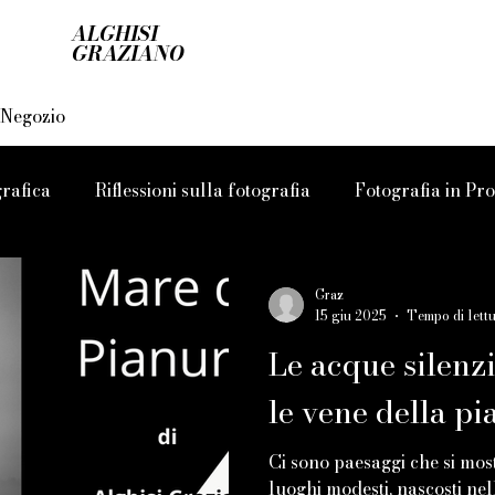
ALGHISI
GRAZIANO
Negozio
rafica
Riflessioni sulla fotografia
Fotografia in Pr
Pianura Mostra Libro
Grandi Autori
L'essenza dell
Graz
15 giu 2025
Tempo di lettu
Le acque silenzi
le vene della p
Ci sono paesaggi che si mo
luoghi modesti, nascosti nel