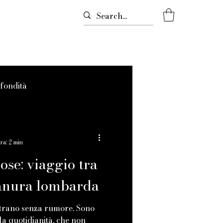
ofondità
a fotografia
ra: 2 min
ose: viaggio tra
ianura lombarda
strano senza rumore. Sono
la quotidianità, che non