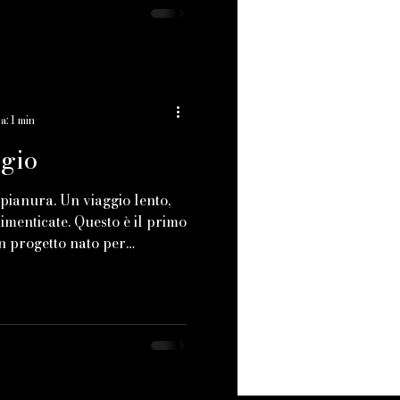
a: 1 min
ggio
 pianura. Un viaggio lento,
dimenticate. Questo è il primo
n progetto nato per
so non guardiamo più.