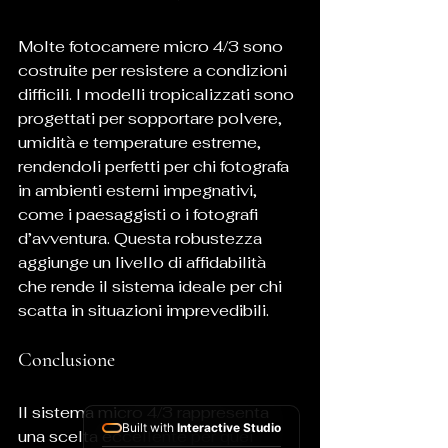
Molte fotocamere micro 4/3 sono 
costruite per resistere a condizioni 
difficili. I modelli tropicalizzati sono 
progettati per sopportare polvere, 
umidità e temperature estreme, 
rendendoli perfetti per chi fotografa 
in ambienti esterni impegnativi, 
come i paesaggisti o i fotografi 
d’avventura. Questa robustezza 
aggiunge un livello di affidabilità 
che rende il sistema ideale per chi 
scatta in situazioni imprevedibili.
Conclusione 
Il sistema micro 4/3 rappresenta 
Built with
Interactive Studio
una scelta eccellente per quei 