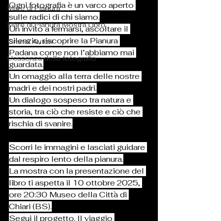
Ogni fotografia è un varco aperto 
Mare di Pianura
sulle radici di chi siamo.
Mare di Pianura Mostra Libro
Un invito a fermarsi, ascoltare il 
silenzio, riscoprire la Pianura 
Grandi Autori
Padana come non l’abbiamo mai 
L'essenza della fotografia
guardata.
Un omaggio alla terra delle nostre 
madri e dei nostri padri.
Un dialogo sospeso tra natura e 
storia, tra ciò che resiste e ciò che 
rischia di svanire.
Scorri le immagini e lasciati guidare 
dal respiro lento della pianura.
La mostra con la presentazione del 
libro ti aspetta il 10 ottobre 2025, 
ore 20:30 Museo della Città di 
Chiari (BS).
Segui il progetto. Il viaggio 