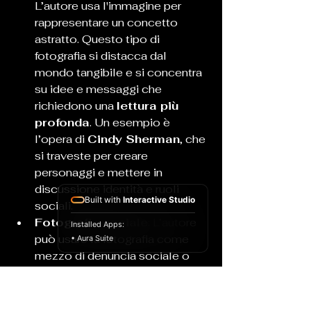
L’autore usa l'immagine per 
rappresentare un concetto 
astratto. Questo tipo di 
fotografia si distacca dal 
mondo tangibile e si concentra 
su idee e messaggi che 
richiedono una 
lettura più 
profonda
. Un esempio è 
l’opera di 
Cindy Sherman
, che 
si traveste per creare 
personaggi e mettere in 
discussione identità e ruoli 
Built with
Interactive Studio
sociali.
Fotografia sociale
: L’autore 
Installed Apps:
può usare la fotografia come 
• Aura Suite
mezzo di denuncia sociale o 
per sensibilizzare su questioni 
che ritiene importanti. Ad 
esempio, il lavoro di 
Dorothea 