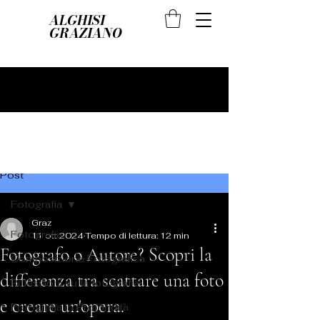
ALGHISI
GRAZIANO
Post
Fotografia
Graz
Fotografia
11 ott 2024
Tempo di lettura: 12 min
Fotografo o Autore? Scopri la
Composizione Fotografica
differenza tra scattare una foto
Riflessioni sulla fotografia
e creare un'opera.
Fotografia in Profondità