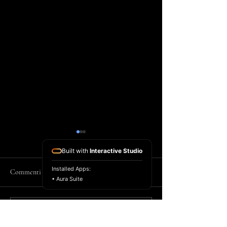
Built with
Interactive Studio
Installed Apps:
Commenti
• Aura Suite
Mancano 3 giorni
Mancano 4 giorni
Scrivi un commento...