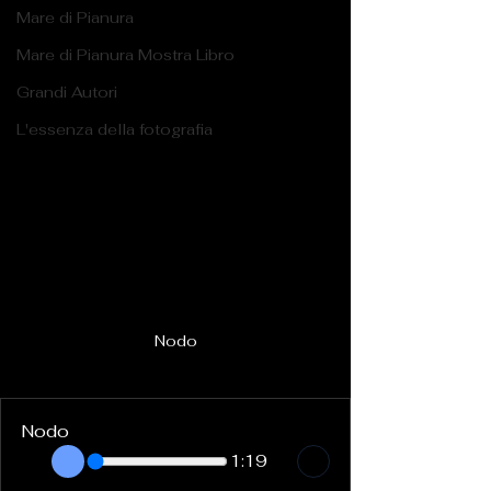
Mare di Pianura
Mare di Pianura Mostra Libro
Grandi Autori
L'essenza della fotografia
Nodo
Nodo
1:19