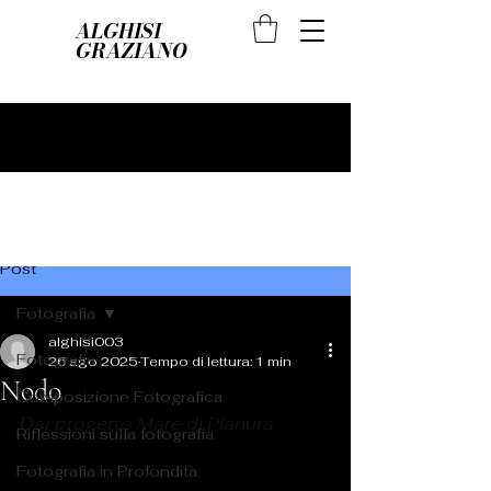
ALGHISI
GRAZIANO
Post
Fotografia
alghisi003
Fotografia
26 ago 2025
Tempo di lettura: 1 min
Nodo
Composizione Fotografica
Dal progetto Mare di Pianura
Riflessioni sulla fotografia
Fotografia in Profondità