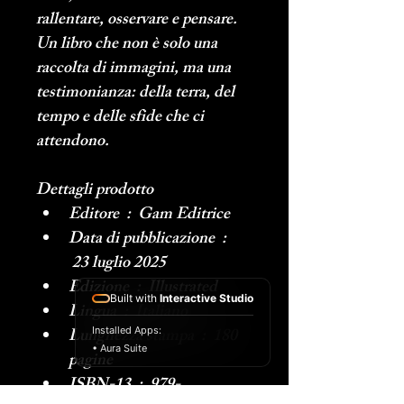
rallentare, osservare e pensare.
Un libro che non è solo una 
raccolta di immagini, ma una 
testimonianza: della terra, del 
tempo e delle sfide che ci 
attendono.
Dettagli prodotto
Editore ‏ : ‎ Gam Editrice
Data di pubblicazione ‏ : 
‎ 23 luglio 2025
Edizione ‏ : ‎ Illustrated
Built with
Interactive Studio
Lingua ‏ : ‎ Italiano
Lunghezza stampa ‏ : ‎ 180 
Installed Apps:
• Aura Suite
pagine
ISBN-13 ‏ : ‎ 979-