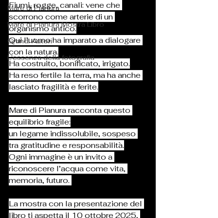
Fiumi, rogge, canali: vene che 
Mare di Pianura
scorrono come arterie di un 
Mare di Pianura Mostra Libro
organismo antico.
Qui l’uomo ha imparato a dialogare 
Grandi Autori
con la natura.
L'essenza della fotografia
Ha costruito, bonificato, irrigato.
Ha reso fertile la terra, ma ha anche 
lasciato fragilità e ferite.
Mare di Pianura racconta questo 
equilibrio fragile:
un legame indissolubile, sospeso 
tra gratitudine e responsabilità.
Ogni immagine è un invito a 
riconoscere l’acqua come vita, 
memoria, futuro. 
La mostra con la presentazione del 
libro ti aspetta il 10 ottobre 2025, 