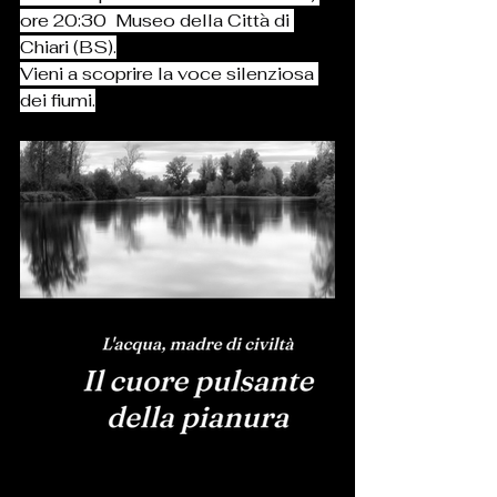
ore 20:30  Museo della Città di 
Chiari (BS).
Vieni a scoprire la voce silenziosa 
dei fiumi.